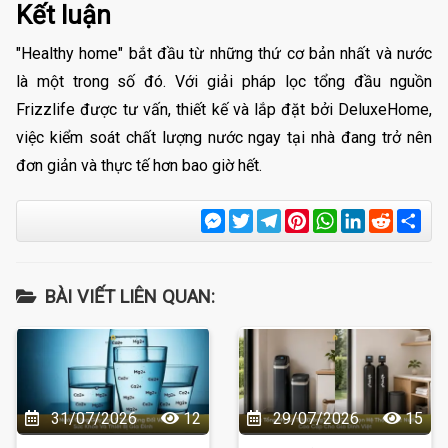
Kết luận
"Healthy home" bắt đầu từ những thứ cơ bản nhất và nước
là một trong số đó. Với giải pháp lọc tổng đầu nguồn
Frizzlife được tư vấn, thiết kế và lắp đặt bởi DeluxeHome,
việc kiểm soát chất lượng nước ngay tại nhà đang trở nên
đơn giản và thực tế hơn bao giờ hết.
Messenger
Twitter
Telegram
Pinterest
WhatsApp
LinkedIn
Reddit
Sha
BÀI VIẾT LIÊN QUAN:
31/07/2026
12
29/07/2026
15