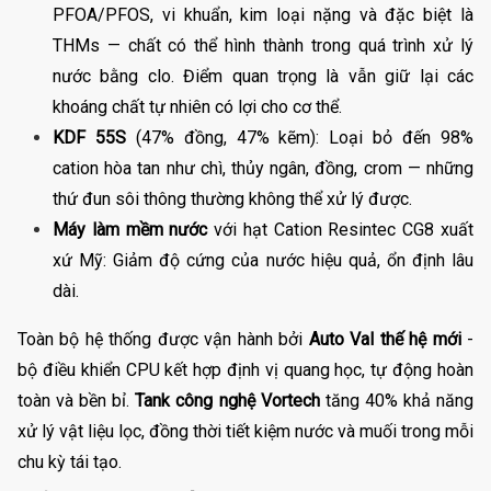
PFOA/PFOS, vi khuẩn, kim loại nặng và đặc biệt là
THMs — chất có thể hình thành trong quá trình xử lý
nước bằng clo. Điểm quan trọng là vẫn giữ lại các
khoáng chất tự nhiên có lợi cho cơ thể.
KDF 55S
(47% đồng, 47% kẽm): Loại bỏ đến 98%
cation hòa tan như chì, thủy ngân, đồng, crom — những
thứ đun sôi thông thường không thể xử lý được.
Máy làm mềm nước
với hạt Cation Resintec CG8 xuất
xứ Mỹ: Giảm độ cứng của nước hiệu quả, ổn định lâu
dài.
Toàn bộ hệ thống được vận hành bởi
Auto Val thế hệ mới
-
bộ điều khiển CPU kết hợp định vị quang học, tự động hoàn
toàn và bền bỉ.
Tank công nghệ Vortech
tăng 40% khả năng
xử lý vật liệu lọc, đồng thời tiết kiệm nước và muối trong mỗi
chu kỳ tái tạo.