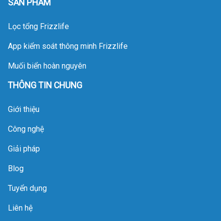
SẢN PHẨM
trao đổi ion qua các
tầng vật liệu bên trong.
Lọc tổng Frizzlife
Khi vượt quá ngưỡng
dung lượng vận hành,
App kiểm soát thông minh Frizzlife
hệ thống sẽ rơi vào
trạng thái bão hòa,
Muối biển hoàn nguyên
giảm áp lực dòng chảy
THÔNG TIN CHUNG
và mất hoàn toàn khả
năng lọc. Với góc nhìn
Giới thiệu
chuyên môn, Deluxe
Home sẽ phân tích chi
Công nghệ
tiết cơ chế suy kiệt của
vật liệu lọc và quy trình
Giải pháp
bảo dưỡng tiêu chuẩn
Blog
nhằm giúp gia chủ tối
ưu hóa tuổi thọ cho
Tuyển dụng
khoản đầu tư này.
Liên hệ