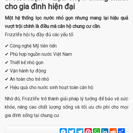
cho gia đình hiện đại
Một hệ thống lọc nước nhỏ gọn nhưng mang lại hiệu quả
vượt trội chính là điều mà căn hộ chung cư cần.
Frizzlife hội tụ đầy đủ các yếu tố:
✔ Công nghệ Mỹ tiên tiến
✔ Phù hợp nguồn nước Việt Nam
✔ Thiết kế nhỏ gọn
✔ Vận hành tự động
✔ An toàn cho trẻ nhỏ
✔ Hiệu quả cho nước sinh hoạt toàn căn hộ
Nhờ đó, Frizzlife trở thành giải pháp lý tưởng để bảo vệ sức
khỏe, nâng cao chất lượng sống và tối ưu chi phí cho mọi
gia đình sống tại chung cư.
Messenger
Twitter
Telegram
Pinterest
WhatsApp
LinkedIn
Reddit
Sha