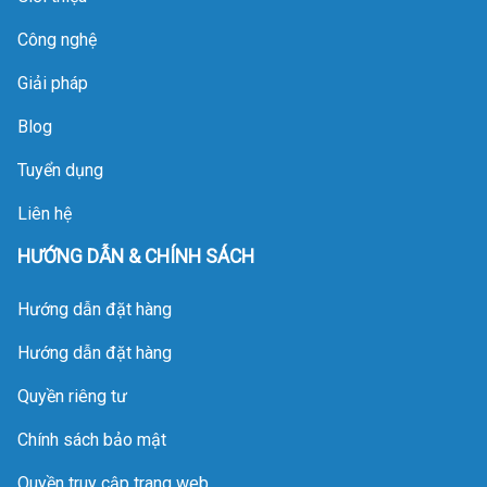
chuyên môn, Deluxe
Home sẽ phân tích chi
Công nghệ
tiết cơ chế suy kiệt của
vật liệu lọc và quy trình
Giải pháp
bảo dưỡng tiêu chuẩn
Blog
nhằm giúp gia chủ tối
ưu hóa tuổi thọ cho
Tuyển dụng
khoản đầu tư này.
Liên hệ
HƯỚNG DẪN & CHÍNH SÁCH
Hướng dẫn đặt hàng
Hướng dẫn đặt hàng
Quyền riêng tư
Chính sách bảo mật
Quyền truy cập trang web