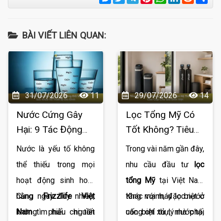
BÀI VIẾT LIÊN QUAN:
31/07/2026
11
29/07/2026
14
Nước Cứng Gây
Lọc Tổng Mỹ Có
Hại: 9 Tác Động
Tốt Không? Tiêu
Đối Với Sức Khỏe
Chí Chọn Hệ
Nước là yếu tố không
Trong vài năm gần đây,
Và Thiết Bị Gia
Thống Lọc Nước
thể thiếu trong mọi
nhu cầu đầu tư
lọc
Đình
Cao Cấp Cho Gia
hoạt động sinh hoạt
tổng Mỹ
tại Việt Nam
Đình Việt
hằng ngày. Tuy nhiên,
Cùng
Frizzlife Việt
tăng mạnh, đặc biệt ở
Khác với máy lọc nước
không phải nguồn
Nam
tìm hiểu chi tiết
các biệt thự, nhà phố,
uống chỉ xử lý nước tại