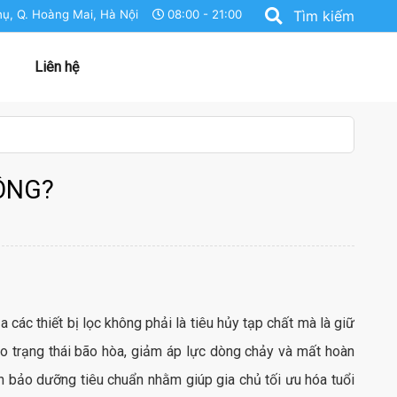
ụ, Q. Hoàng Mai, Hà Nội
08:00 - 21:00
Tìm kiếm
Liên hệ
ộ cao cấp
 nước thông minh cho biệt thự và căn hộ cao cấp
ÔNG?
 các thiết bị lọc không phải là tiêu hủy tạp chất mà là giữ
vào trạng thái bão hòa, giảm áp lực dòng chảy và mất hoàn
ình bảo dưỡng tiêu chuẩn nhằm giúp gia chủ tối ưu hóa tuổi