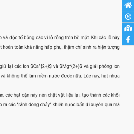
 và độc tố bằng các vi lỗ rỗng trên bề mặt. Khi các lỗ này
ất hoàn toàn khả năng hấp phụ, thậm chí sinh ra hiện tượng
iữ lại các ion
$Ca^{2+}$
và
$Mg^{2+}$
và giải phóng ion
ệt" và không thể làm mềm nước được nữa. Lúc này, hạt nhựa
, các hạt cặn này nén chặt vật liệu lại, tạo thành các khối
tạo ra các "rãnh dòng chảy" khiến nước bẩn đi xuyên qua mà