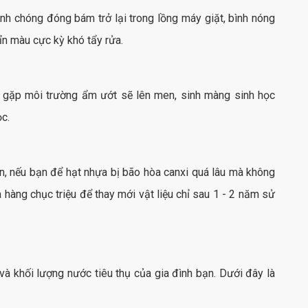
anh chóng đóng bám trở lại trong lồng máy giặt, bình nóng
xỉn màu cực kỳ khó tẩy rửa.
ng gặp môi trường ẩm ướt sẽ lên men, sinh màng sinh học
ọc.
ên, nếu bạn để hạt nhựa bị bão hòa canxi quá lâu mà không
 hàng chục triệu để thay mới vật liệu chỉ sau 1 - 2 năm sử
à khối lượng nước tiêu thụ của gia đình bạn. Dưới đây là