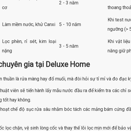
2 - 3 năm
cơ
thoang tho
Khi test n
Làm mềm nước, khử Canxi
5 - 10 năm
ngưỡng (> 
Lọc phèn, rỉ sét, kim loại
Khi vật liệ
3 - 5 năm
nặng
năng giữ p
 chuyên gia tại Deluxe Home
n thuần là rửa màng hay đổ muối, mà đòi hỏi sự tỉ mỉ và đo đạc kỹ
huật viên sẽ tiến hành lấy mẫu nước đầu ra để kiểm tra các chỉ s
 tốt hay không.
 hoạt chế độ sục rửa sâu nhằm bóc tách các mảng bám cứng đầu
c lọc chặn, vệ sinh lòng cốc và thay thế lõi lọc mịn mới để bảo vệ