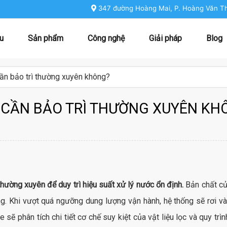
347 đường Hoàng Mai, P. Hoàng Văn Th
ệu
Sản phẩm
Công nghệ
Giải pháp
Blog
App kiểm soát thông minh Frizzlife
Giải pháp nước thông minh cho biệt thự và căn h
Giải pháp
ần bảo trì thường xuyên không?
 CẦN BẢO TRÌ THƯỜNG XUYÊN KH
hường xuyên để duy trì hiệu suất xử lý nước ổn định.
Bản chất của
rong. Khi vượt quá ngưỡng dung lượng vận hành, hệ thống sẽ rơi 
ẽ phân tích chi tiết cơ chế suy kiệt của vật liệu lọc và quy tr