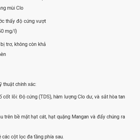
ảng mùi Clo
ước thấy độ cứng vượt
50 mg/l)
u bị trơ, không còn khả
hèn
 thuật chính xác:
ố cốt lõi: Độ cứng (TDS), hàm lượng Clo dư, và sắt hòa tan
 trên bề mặt hạt cát, hạt quặng Mangan và đẩy chúng ra
 các cột lọc đa tầng phía sau.