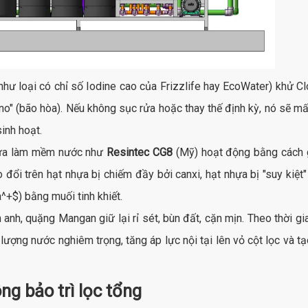
hư loại có chỉ số Iodine cao của Frizzlife hay EcoWater) khử Clo
 "no" (bão hòa). Nếu không sục rửa hoặc thay thế định kỳ, nó sẽ m
inh hoạt.
ựa làm mềm nước như
Resintec CG8
(Mỹ) hoạt động bằng cách g
ao đổi trên hạt nhựa bị chiếm đầy bởi canxi, hạt nhựa bị "suy ki
a^+$
) bằng muối tinh khiết.
anh, quặng Mangan giữ lại rỉ sét, bùn đất, cặn mịn. Theo thời gian
u lượng nước nghiêm trọng, tăng áp lực nội tại lên vỏ cột lọc và 
ng bảo trì lọc tổng