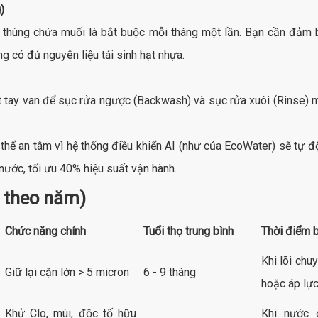
)
a thùng chứa muối là bắt buộc mỗi tháng một lần. Bạn cần đảm 
ng có đủ nguyên liệu tái sinh hạt nhựa.
 tay van để sục rửa ngược (Backwash) và sục rửa xuôi (Rinse) mỗi
hể an tâm vì hệ thống điều khiển AI (như của EcoWater) sẽ tự độ
nước, tối ưu 40% hiệu suất vận hành.
ỳ theo năm)
Chức năng chính
Tuổi thọ trung bình
Thời điểm b
Khi lõi ch
Giữ lại cặn lớn > 5 micron
6 - 9 tháng
hoặc áp lự
Khử Clo, mùi, độc tố hữu
Khi nước 