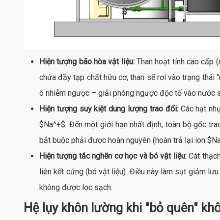
Hiện tượng bão hòa vật liệu:
Than hoạt tính cao cấp (n
chứa đầy tạp chất hữu cơ, than sẽ rơi vào trạng thái
ô nhiễm ngược – giải phóng ngược độc tố vào nước s
Hiện tượng suy kiệt dung lượng trao đổi:
Các hạt nh
$Na^+$
. Đến một giới hạn nhất định, toàn bộ gốc tr
bắt buộc phải được hoàn nguyên (hoàn trả lại ion
$N
Hiện tượng tắc nghẽn cơ học và bó vật liệu:
Cát thạch 
liên kết cứng (bó vật liệu). Điều này làm sụt giảm lư
không được lọc sạch.
Hệ lụy khôn lường khi "bỏ quên" khô