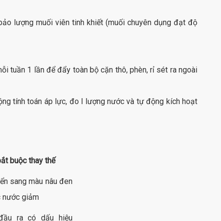
bảo lượng muối viên tinh khiết (muối chuyên dụng đạt độ
 tuần 1 lần để đẩy toàn bộ cặn thô, phèn, rỉ sét ra ngoài
ng tính toán áp lực, đo l lượng nước và tự động kích hoạt
ắt buộc thay thế
uyển sang màu nâu đen
c nước giảm
đầu ra có dấu hiệu