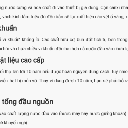
ng nước cứng và hóa chất đi vào thiết bị gia dụng. Cặn canxi nh
, vách kính tắm triệu đô độc bản sẽ lại xuất hiện các vệt ố vàng, 
 khuẩn
ổ vi khuẩn" khổng lồ. Các chất hữu cơ, bùn đất tích tụ bên tro
ùi hôi và chứa nhiều vi khuẩn độc hại hơn cả nước đầu vào chưa l
ật liệu cao cấp
uổi thọ lên tới 10 năm nếu được hoàn nguyên đúng cách. Tuy nhi
viễn, hạt bị mủn vỡ. Thay vì dùng được 10 năm, bạn sẽ phải bỏ ra
ọc tổng đầu nguồn
n vào chất lượng nước đầu vào (nước máy hay nước giếng khoan) v
me
khuyến nghị: