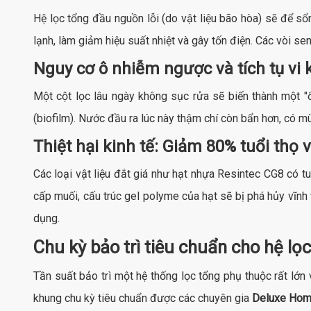
Hệ lọc tổng đầu nguồn lỗi (do vật liệu bão hòa) sẽ để sổ
lạnh, làm giảm hiệu suất nhiệt và gây tốn điện. Các vòi sen
Nguy cơ ô nhiễm ngược và tích tụ vi
Một cột lọc lâu ngày không sục rửa sẽ biến thành một "
(biofilm). Nước đầu ra lúc này thậm chí còn bẩn hơn, có m
Thiệt hại kinh tế: Giảm 80% tuổi thọ v
Các loại vật liệu đắt giá như hạt nhựa Resintec CG8 có t
cấp muối, cấu trúc gel polyme của hạt sẽ bị phá hủy vĩnh 
dụng.
Chu kỳ bảo trì tiêu chuẩn cho hệ l
Tần suất bảo trì một hệ thống lọc tổng phụ thuộc rất lớ
khung chu kỳ tiêu chuẩn được các chuyên gia
Deluxe Ho