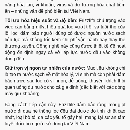
nặng hòa tan, vi khuẩn, virus và dư lượng hóa chất tiềm 
ẩn – những vấn đề phổ biến tại Việt Nam.
Tối ưu hóa hiệu suất và độ bền:
 Frizzlife chú trọng vào 
việc cân bằng giữa hiệu quả lọc vượt trội và tuổi thọ của 
lõi lọc, đảm bảo người dùng có được nguồn nước sạch 
liên tục mà không tốn kém chi phí vận hành hay thay thế 
thường xuyên. Công nghệ này cũng được thiết kế để hoạt 
động ổn định ngay cả với áp lực nước đầu vào không 
đồng đều.
Giữ trọn vị ngon tự nhiên của nước:
 Mục tiêu không chỉ 
là tạo ra nước sạch về mặt hóa lý, vi sinh mà còn phải đảm 
bảo nước sau lọc có vị ngon, dễ uống, khuyến khích thói 
quen uống đủ nước cho cả gia đình (đặc biệt với các dòng 
máy giữ khoáng).
Bằng cách tiếp cận này, Frizzlife đảm bảo rằng mỗi giọt 
nước đi qua hệ thống lọc đều đạt được độ tinh khiết cao 
nhất, loại bỏ tối đa các yếu tố gây hại, mang lại sự an tâm 
tuyệt đối cho người sử dụng tại Việt Nam.