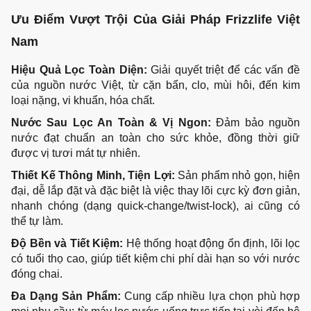
Ưu Điểm Vượt Trội Của Giải Pháp Frizzlife Việt 
Nam
Hiệu Quả Lọc Toàn Diện:
 Giải quyết triệt để các vấn đề 
của nguồn nước Việt, từ cặn bẩn, clo, mùi hôi, đến kim 
loại nặng, vi khuẩn, hóa chất.
Nước Sau Lọc An Toàn & Vị Ngon:
 Đảm bảo nguồn 
nước đạt chuẩn an toàn cho sức khỏe, đồng thời giữ 
được vị tươi mát tự nhiên.
Thiết Kế Thông Minh, Tiện Lợi:
 Sản phẩm nhỏ gọn, hiện 
đại, dễ lắp đặt và đặc biệt là việc thay lõi cực kỳ đơn giản, 
nhanh chóng (dạng quick-change/twist-lock), ai cũng có 
thể tự làm.
Độ Bền và Tiết Kiệm:
 Hệ thống hoạt động ổn định, lõi lọc 
có tuổi thọ cao, giúp tiết kiệm chi phí dài hạn so với nước 
đóng chai.
Đa Dạng Sản Phẩm:
 Cung cấp nhiều lựa chọn phù hợp 