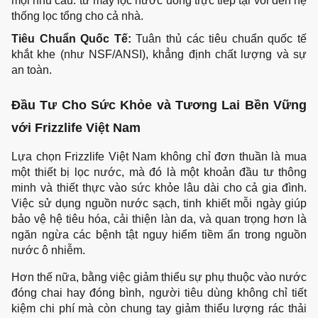
mọi nhu cầu: từ máy lọc nước uống trực tiếp tại vòi đến hệ 
thống lọc tổng cho cả nhà.
Tiêu Chuẩn Quốc Tế:
 Tuân thủ các tiêu chuẩn quốc tế 
khắt khe (như NSF/ANSI), khẳng định chất lượng và sự 
an toàn.
Đầu Tư Cho Sức Khỏe và Tương Lai Bền Vững 
với Frizzlife Việt Nam
Lựa chọn Frizzlife Việt Nam không chỉ đơn thuần là mua 
một thiết bị lọc nước, mà đó là một khoản đầu tư thông 
minh và thiết thực vào sức khỏe lâu dài cho cả gia đình. 
Việc sử dụng nguồn nước sạch, tinh khiết mỗi ngày giúp 
bảo vệ hệ tiêu hóa, cải thiện làn da, và quan trọng hơn là 
ngăn ngừa các bệnh tật nguy hiểm tiềm ẩn trong nguồn 
nước ô nhiễm.
Hơn thế nữa, bằng việc giảm thiểu sự phụ thuộc vào nước 
đóng chai hay đóng bình, người tiêu dùng không chỉ tiết 
kiệm chi phí mà còn chung tay giảm thiểu lượng rác thải 