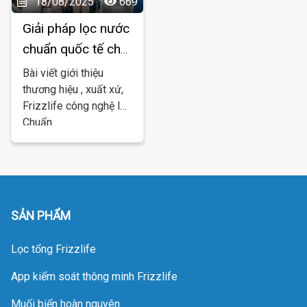
18/08/2025
669
Giải pháp lọc nước
chuẩn quốc tế cho
gia đình Việt
Bài viết giới thiệu
thương hiệu , xuất xứ,
Frizzlife công nghệ lọc
Chuẩn
SẢN PHẨM
Lọc tổng Frizzlife
App kiểm soát thông minh Frizzlife
Muối biển hoàn nguyên