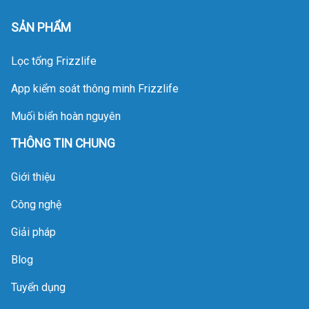
là giữ lại, hấp phụ và
SẢN PHẨM
trao đổi ion qua các
tầng vật liệu bên trong.
Lọc tổng Frizzlife
Khi vượt quá ngưỡng
dung lượng vận hành,
App kiểm soát thông minh Frizzlife
hệ thống sẽ rơi vào
trạng thái bão hòa,
Muối biển hoàn nguyên
giảm áp lực dòng chảy
THÔNG TIN CHUNG
và mất hoàn toàn khả
năng lọc. Với góc nhìn
Giới thiệu
chuyên môn, Deluxe
Home sẽ phân tích chi
Công nghệ
tiết cơ chế suy kiệt của
vật liệu lọc và quy trình
Giải pháp
bảo dưỡng tiêu chuẩn
Blog
nhằm giúp gia chủ tối
ưu hóa tuổi thọ cho
Tuyển dụng
khoản đầu tư này.