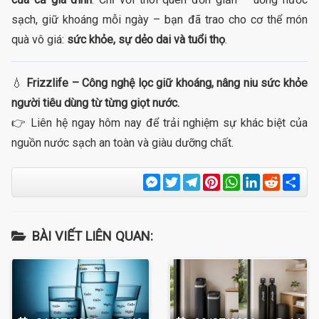
sạch, giữ khoáng mỗi ngày – bạn đã trao cho cơ thể món
quà vô giá:
sức khỏe, sự dẻo dai và tuổi thọ
.
💧
Frizzlife – Công nghệ lọc giữ khoáng, nâng niu sức khỏe
người tiêu dùng từ từng giọt nước.
👉 Liên hệ ngay hôm nay để trải nghiệm sự khác biệt của
nguồn nước sạch an toàn và giàu dưỡng chất.
Messenger
Twitter
Telegram
Pinterest
WhatsApp
LinkedIn
Reddit
Sha
BÀI VIẾT LIÊN QUAN: