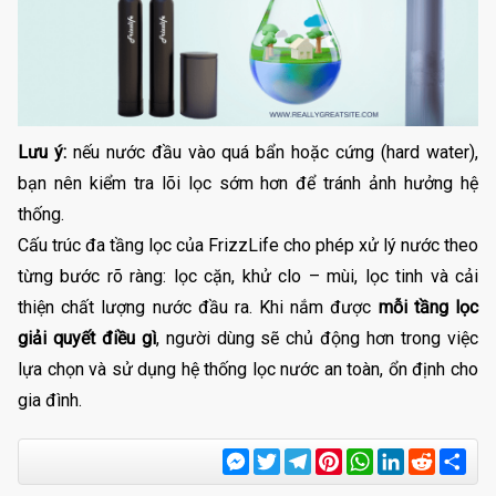
Lưu ý:
nếu nước đầu vào quá bẩn hoặc cứng (hard water),
bạn nên kiểm tra lõi lọc sớm hơn để tránh ảnh hưởng hệ
thống.
Cấu trúc đa tầng lọc của FrizzLife cho phép xử lý nước theo
từng bước rõ ràng: lọc cặn, khử clo – mùi, lọc tinh và cải
thiện chất lượng nước đầu ra. Khi nắm được
mỗi tầng lọc
giải quyết điều gì
, người dùng sẽ chủ động hơn trong việc
lựa chọn và sử dụng hệ thống lọc nước an toàn, ổn định cho
gia đình.
Messenger
Twitter
Telegram
Pinterest
WhatsApp
LinkedIn
Reddit
Sha