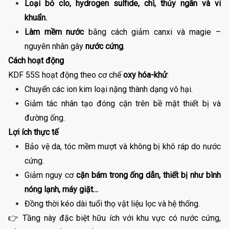
Loại bỏ clo, hydrogen sulfide, chì, thủy ngân và vi
khuẩn.
Làm mềm nước
bằng cách giảm canxi và magie –
nguyên nhân gây
nước cứng
.
Cách hoạt động
KDF 55S hoạt động theo cơ chế
oxy hóa-khử
:
Chuyển các ion kim loại nặng thành dạng vô hại.
Giảm tác nhân tạo đóng cặn trên bề mặt thiết bị và
đường ống.
Lợi ích thực tế
Bảo vệ da, tóc mềm mượt và không bị khô ráp do nước
cứng.
Giảm nguy cơ
cặn bám trong ống dẫn, thiết bị như bình
nóng lạnh, máy giặt…
Đồng thời kéo dài tuổi thọ vật liệu lọc và hệ thống.
👉 Tầng này đặc biệt hữu ích với khu vực có nước cứng,