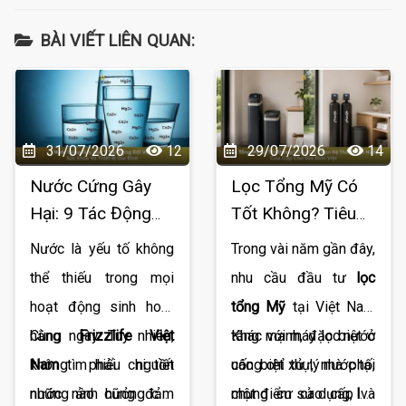
BÀI VIẾT LIÊN QUAN:
31/07/2026
12
29/07/2026
14
Nước Cứng Gây
Lọc Tổng Mỹ Có
Hại: 9 Tác Động
Tốt Không? Tiêu
Đối Với Sức Khỏe
Chí Chọn Hệ
Nước là yếu tố không
Trong vài năm gần đây,
Và Thiết Bị Gia
Thống Lọc Nước
thể thiếu trong mọi
nhu cầu đầu tư
lọc
Đình
Cao Cấp Cho Gia
hoạt động sinh hoạt
tổng Mỹ
tại Việt Nam
Đình Việt
hằng ngày. Tuy nhiên,
Cùng
Frizzlife Việt
tăng mạnh, đặc biệt ở
Khác với máy lọc nước
không phải nguồn
Nam
tìm hiểu chi tiết
các biệt thự, nhà phố,
uống chỉ xử lý nước tại
nước nào cũng đảm
những ảnh hưởng của
chung cư cao cấp và
một điểm sử dụng,
lọc