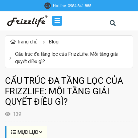
Hotline:
0984 841 885
Trang chủ
Blog
Cấu trúc đa tầng lọc của FrizzLife: Mỗi tầng giải
quyết điều gì?
CẤU TRÚC ĐA TẦNG LỌC CỦA
FRIZZLIFE: MỖI TẦNG GIẢI
QUYẾT ĐIỀU GÌ?
139
MỤC LỤC