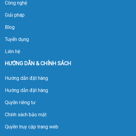
Home sẽ phân tích chi
Công nghệ
tiết cơ chế suy kiệt của
vật liệu lọc và quy trình
Giải pháp
bảo dưỡng tiêu chuẩn
Blog
nhằm giúp gia chủ tối
ưu hóa tuổi thọ cho
Tuyển dụng
khoản đầu tư này.
Liên hệ
HƯỚNG DẪN & CHÍNH SÁCH
Hướng dẫn đặt hàng
Hướng dẫn đặt hàng
Quyền riêng tư
Chính sách bảo mật
Quyền truy cập trang web